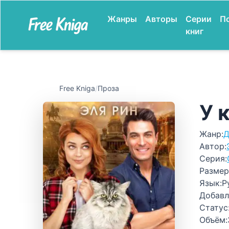
Жанры
Авторы
Серии
П
книг
Free Kniga
/
Проза
У 
Жанр:
Д
Автор:
Серия:
Размер
Язык:
Р
Добавл
Статус
Объём: