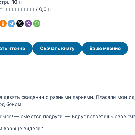
отры:
10
г:
/
0,0
ать чтение
Скачать книгу
Ваше мнение
на девять свиданий с разными парнями. Плакали мои и
од боком!
было! — смеются подруги. — Вдруг встретишь свое сч
ум вообще видели?