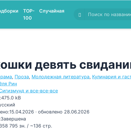
одборки
TOP-
Случайная
100
кошки девять свидани
рама
,
Проза
,
Молодежная литература
,
Кулинария и га
Эля Рин
Сигизмунд и все-все-все
:
475.0 kB
усский
ено:
15.04.2026
· обновлено 28.06.2026
:
Завершена
358 795 зн. / ~136 стр.