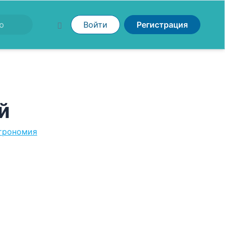
Войти
Регистрация
й
строномия