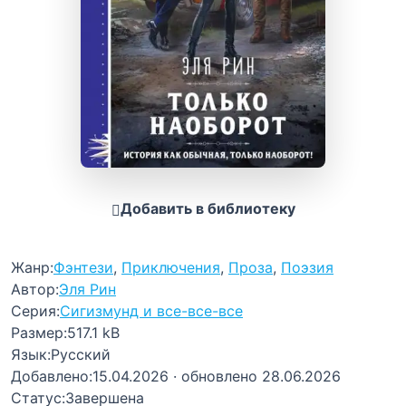
Добавить в библиотеку
Жанр:
Фэнтези
,
Приключения
,
Проза
,
Поэзия
Автор:
Эля Рин
Серия:
Сигизмунд и все-все-все
Размер:
517.1 kB
Язык:
Русский
Добавлено:
15.04.2026
· обновлено 28.06.2026
Статус:
Завершена