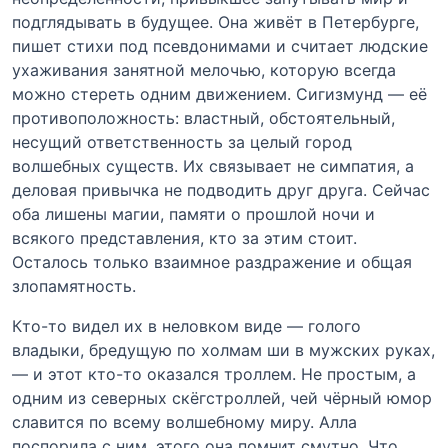
подглядывать в будущее. Она живёт в Петербурге,
пишет стихи под псевдонимами и считает людские
ухаживания занятной мелочью, которую всегда
можно стереть одним движением. Сигизмунд — её
противоположность: властный, обстоятельный,
несущий ответственность за целый город
волшебных существ. Их связывает не симпатия, а
деловая привычка не подводить друг друга. Сейчас
оба лишены магии, памяти о прошлой ночи и
всякого представления, кто за этим стоит.
Осталось только взаимное раздражение и общая
злопамятность.
Кто-то видел их в неловком виде — голого
владыки, бредущую по холмам ши в мужских руках,
— и этот кто-то оказался троллем. Не простым, а
одним из северных скёгстроллей, чей чёрный юмор
славится по всему волшебному миру. Алла
поспорила с ним, этого она помнит смутно. Что