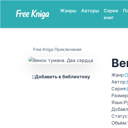
Жанры
Авторы
Серии
П
книг
Free Kniga
/
Приключения
Ве
Жанр:
П
Добавить в библиотеку
Автор:
Серия:
Размер
Язык:
Р
Добавл
Статус
Объём: