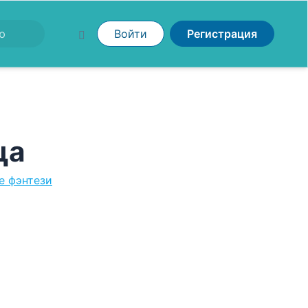
Войти
Регистрация
ца
е фэнтези