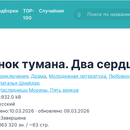
одборки
TOP-
Случайная
100
нок тумана. Два серд
риключения
,
Драма
,
Молодежная литература
,
Любовно
Наталья Шнейдер
Наследницы Морены. Пять венков
:
932.0 kB
усский
ено:
10.03.2026
· обновлено 09.03.2026
:
Завершена
163 320 зн. / ~63 стр.