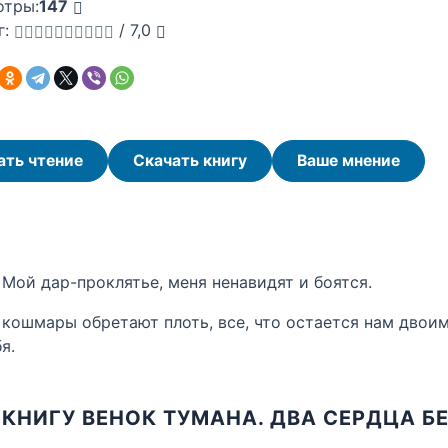
отры:
147
г:
/
7,0
ать чтение
Скачать книгу
Ваше мнение
 Мой дар-проклятье, меня ненавидят и боятся.
кошмары обретают плоть, все, что остается нам двоим
я.
 КНИГУ ВЕНОК ТУМАНА. ДВА СЕРДЦА Б