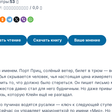
отры:
53
г:
/
0,0
ать чтение
Скачать книгу
Ваше мнение
именем. Порт Приц, солёный ветер, билет в трюм — в
бья скрывается человек, чья настоящая цена измеряет
нить то, что должно было стереться. Он пишет письмо 
жестов давно стал для него будничным. Но даже привы
язь, которую Клейн ещё не разгадал.
его пучинах водятся русалки — ключ к следующей ступе
 сейчас он управляет марионеткой по имени «Мир». Н