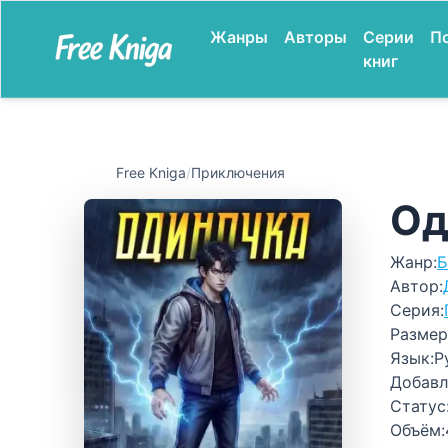
Жанры
Авторы
Серии
П
книг
Free Kniga
/
Приключения
Од
Жанр:
Б
Автор:
Серия:
Размер
Язык:
Р
Добавл
Статус
Объём: