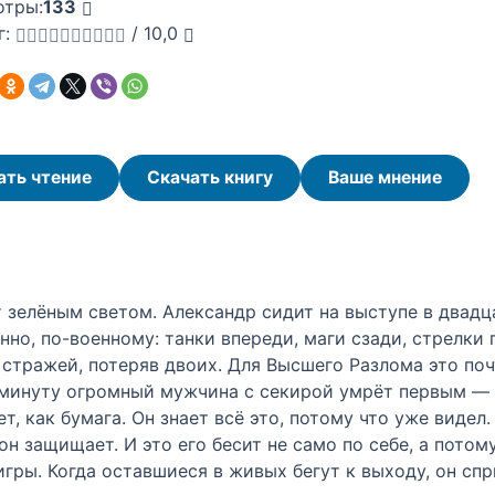
отры:
133
г:
/
10,0
ать чтение
Скачать книгу
Ваше мнение
 зелёным светом. Александр сидит на выступе в двадца
нно, по-военному: танки впереди, маги сзади, стрелки 
стражей, потеряв двоих. Для Высшего Разлома это почт
з минуту огромный мужчина с секирой умрёт первым — 
нет, как бумага. Он знает всё это, потому что уже видел
он защищает. И это его бесит не само по себе, а потом
гры. Когда оставшиеся в живых бегут к выходу, он спр