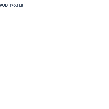
EPUB
170.1 kB