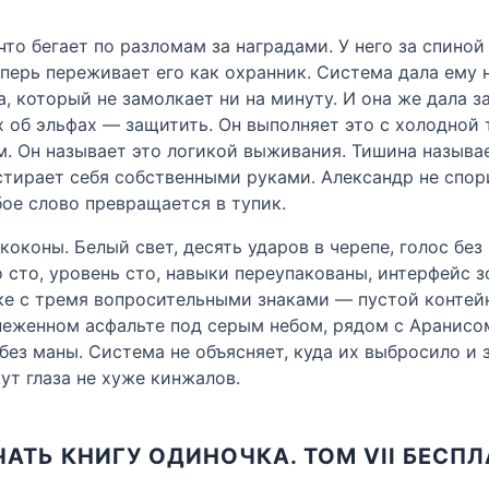
то бегает по разломам за наградами. У него за спиной 
перь переживает его как охранник. Система дала ему 
, который не замолкает ни на минуту. И она же дала з
х об эльфах — защитить. Он выполняет это с холодной
. Он называет это логикой выживания. Тишина называет
 стирает себя собственными руками. Александр не спо
бое слово превращается в тупик.
коконы. Белый свет, десять ударов в черепе, голос бе
 сто, уровень сто, навыки переупакованы, интерфейс 
ске с тремя вопросительными знаками — пустой контейн
неженном асфальте под серым небом, рядом с Аранисом
без маны. Система не объясняет, куда их выбросило и 
т глаза не хуже кинжалов.
АТЬ КНИГУ ОДИНОЧКА. ТОМ VII БЕСП