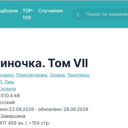
одборки
TOP-
Случайная
100
иночка. Том VII
оевик
,
Приключения
,
Драма
,
Триллеры
Д. Лим
Громов
:
510.4 kB
усский
ено:
22.04.2026
· обновлено 28.06.2026
:
Завершена
417 459 зн. / ~159 стр.