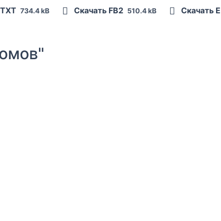
 TXT
Скачать FB2
Скачать 
734.4 kB
510.4 kB
омов"