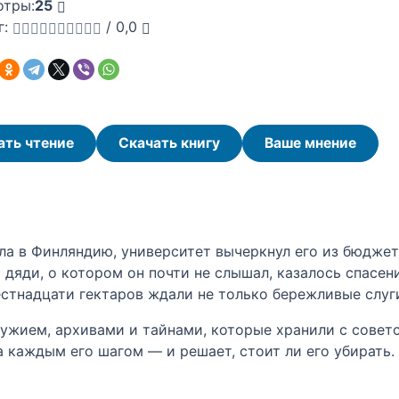
отры:
25
г:
/
0,0
ать чтение
Скачать книгу
Ваше мнение
ла в Финляндию, университет вычеркнул его из бюджет
дяди, о котором он почти не слышал, казалось спасен
естнадцати гектаров ждали не только бережливые слуги
жием, архивами и тайнами, которые хранили с советс
а каждым его шагом — и решает, стоит ли его убирать.