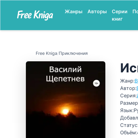
Жанры
Авторы
Серии
П
книг
Free Kniga
/
Приключения
Ис
Жанр:
В
Автор:
Серия:
Размер
Язык:
Р
Добавл
Статус
Объём: