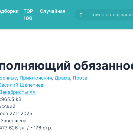
одборки
TOP-
Случайная
100
полняющий обязанно
оенные
,
Приключения
,
Драма
,
Проза
Василий Щепетнев
Декабристы XXI
:
965.5 kB
усский
ено:
27.11.2025
:
Завершена
477 626 зн. / ~176 стр.