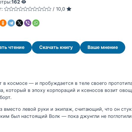
отры:
162
г:
/
10,0
ать чтение
Скачать книгу
Ваше мнение
ет в космосе — и пробуждается в теле своего прототипа
на, который в эпоху корпораций и ксеносов возит ово
борт.
з вместо левой руки и экипаж, считающий, что он стук
аким был настоящий Волк — пока джунгли не поглотили