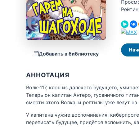
Просм
Рейтин
Нач
Добавить в библиотеку
АННОТАЦИЯ
Волк-117, клон из далёкого будущего, умира
Теперь он капитан Антеро, гусеничного тита
смерти этого Волка, и рептилы уже лезут на 
У капитана чужие воспоминания, киберпроте
переписать будущее, придётся вспомнить, к