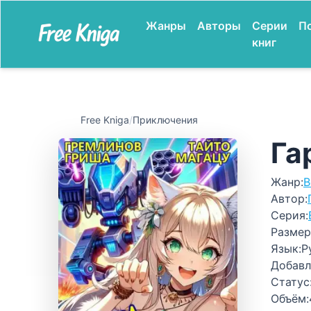
Жанры
Авторы
Серии
П
книг
Free Kniga
/
Приключения
Га
Жанр:
В
Автор:
Серия:
Размер
Язык:
Р
Добавл
Статус
Объём: