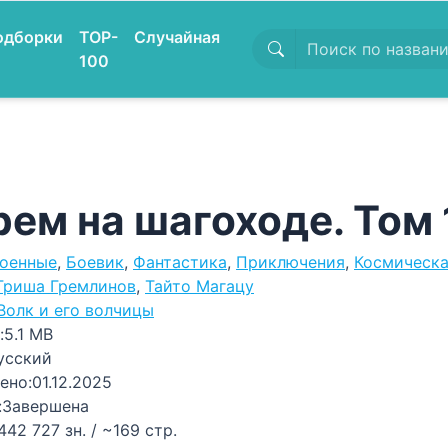
одборки
TOP-
Случайная
100
рем на шагоходе. Том 
оенные
,
Боевик
,
Фантастика
,
Приключения
,
Космическа
Гриша Гремлинов
,
Тайто Магацу
Волк и его волчицы
:
5.1 MB
усский
ено:
01.12.2025
:
Завершена
442 727 зн. / ~169 стр.