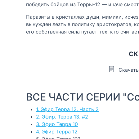
победить бойцов из Терры-12 — иначе смерть 
Паразиты в кристаллах души, мимики, исчез
вынужден лезть в политику аристократов, ко
его собственная сила пугает тех, кто считае
СК
Скачать
ВСЕ ЧАСТИ СЕРИИ "Со
1. Эфир Терра 12. Часть 2
2. Эфир. Терра 13. #2
3. Эфир Терра 10
4. Эфир Терра 12
5. Эфир Терра 12?