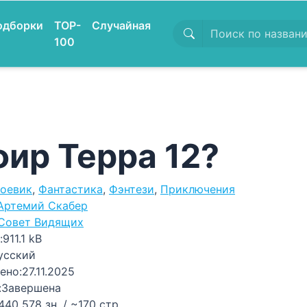
одборки
TOP-
Случайная
100
ир Терра 12?
оевик
,
Фантастика
,
Фэнтези
,
Приключения
Артемий Скабер
Совет Видящих
:
911.1 kB
усский
ено:
27.11.2025
:
Завершена
440 578 зн. / ~170 стр.