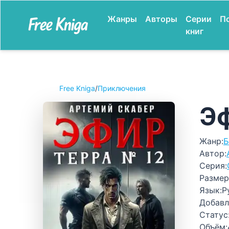
Жанры
Авторы
Серии
П
книг
Free Kniga
/
Приключения
Эф
Жанр:
Б
Автор:
Серия:
Размер
Язык:
Р
Добавл
Статус
Объём: