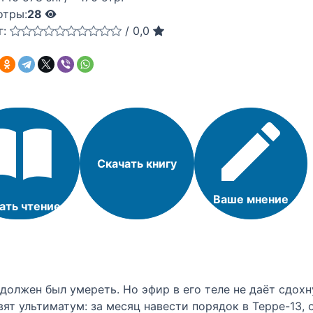
отры:
28
г:
/
0,0
Скачать книгу
Ваше мнение
ать чтение
 должен был умереть. Но эфир в его теле не даёт сдох
авят ультиматум: за месяц навести порядок в Терре-13,