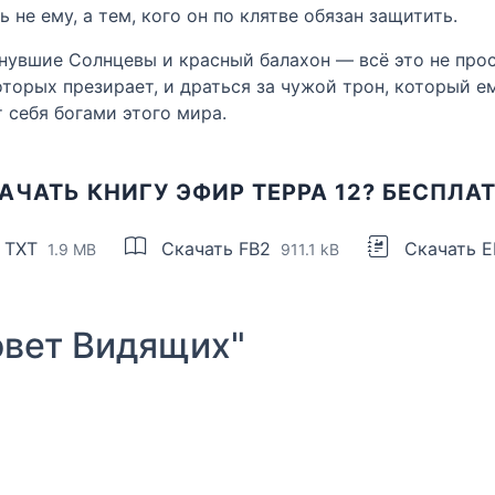
не ему, а тем, кого он по клятве обязан защитить.
нувшие Солнцевы и красный балахон — всё это не прост
торых презирает, и драться за чужой трон, который е
т себя богами этого мира.
АЧАТЬ КНИГУ ЭФИР ТЕРРА 12? БЕСПЛА
 TXT
Скачать FB2
Скачать 
1.9 MB
911.1 kB
вет Видящих"