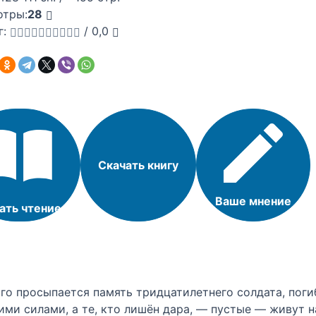
отры:
28
г:
/
0,0
Скачать книгу
Ваше мнение
ать чтение
ого просыпается память тридцатилетнего солдата, пог
ими силами, а те, кто лишён дара, — пустые — живут н