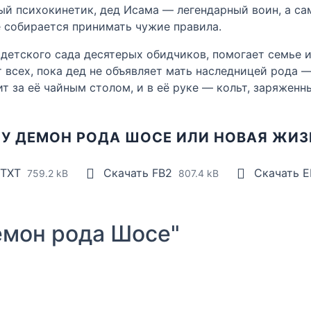
й психокинетик, дед Исама — легендарный воин, а сам 
е собирается принимать чужие правила.
з детского сада десятерых обидчиков, помогает семье 
 всех, пока дед не объявляет мать наследницей рода — 
ит за её чайным столом, и в её руке — кольт, заряжен
ГУ ДЕМОН РОДА ШОСЕ ИЛИ НОВАЯ ЖИЗ
 TXT
Скачать FB2
Скачать 
759.2 kB
807.4 kB
мон рода Шосе"