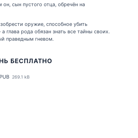
он, сын пустого отца, обречён на
изобрести оружие, способное убить
а глава рода обязан знать все тайны своих.
ный праведным гневом.
НЬ БЕСПЛАТНО
EPUB
269.1 kB