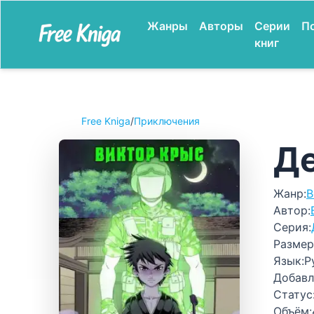
Жанры
Авторы
Серии
П
книг
Free Kniga
/
Приключения
Де
Жанр:
В
Автор:
Серия:
Размер
Язык:
Р
Добавл
Статус
Объём: