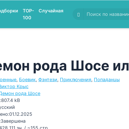
одборки
TOP-
Случайная
100
мон рода Шосе ил
оенные
,
Боевик
,
Фэнтези
,
Приключения
,
Попаданцы
Виктор Крыс
Демон рода Шосе
:
807.4 kB
усский
ено:
01.12.2025
:
Завершена
428 111 зн. / ~155 стр.