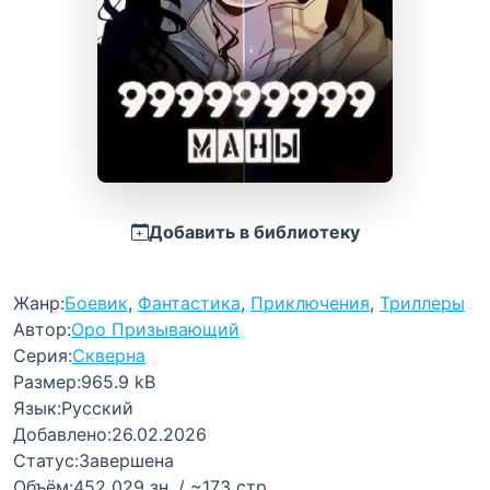
Добавить в библиотеку
Жанр:
Боевик
,
Фантастика
,
Приключения
,
Триллеры
Автор:
Оро Призывающий
Серия:
Скверна
Размер:
965.9 kB
Язык:
Русский
Добавлено:
26.02.2026
Статус:
Завершена
Объём:
452 029 зн. / ~173 стр.