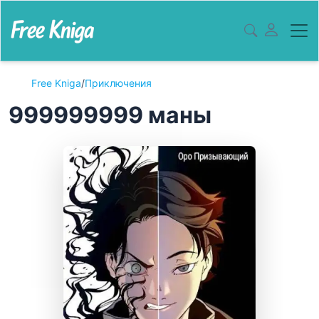
Free Kniga
/
Приключения
999999999 маны