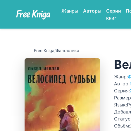
Жанры
Авторы
Серии
П
книг
Free Kniga
/
Фантастика
Ве
Жанр:
Ф
Автор:
Серия:
Размер
Язык:
Р
Добавл
Статус
Объём: