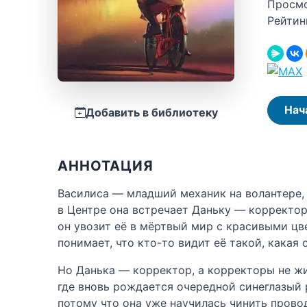
Просм
Рейтин
Нач
Добавить в библиотеку
АННОТАЦИЯ
Василиса — младший механик на волантере, 
в Центре она встречает Даньку — корректора
он увозит её в мёртвый мир с красивыми цв
понимает, что кто-то видит её такой, какая о
Но Данька — корректор, а корректоры не жив
где вновь рождается очередной синеглазый 
потому что она уже научилась чинить провод