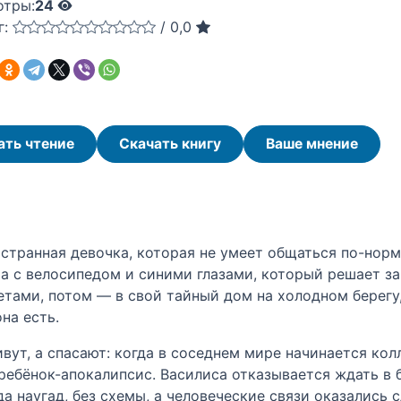
отры:
24
г:
/
0,0
ать чтение
Скачать книгу
Ваше мнение
странная девочка, которая не умеет общаться по-нор
 с велосипедом и синими глазами, который решает за н
етами, потом — в свой тайный дом на холодном берегу,
на есть.
ут, а спасают: когда в соседнем мире начинается колл
ребёнок-апокалипсис. Василиса отказывается ждать в 
а наугад, без схемы, а человеческие связи оказались 