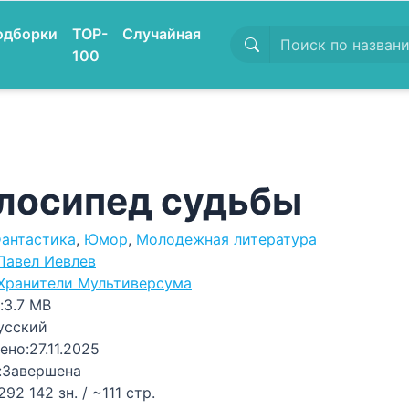
одборки
TOP-
Случайная
100
лосипед судьбы
антастика
,
Юмор
,
Молодежная литература
Павел Иевлев
Хранители Мультиверсума
:
3.7 MB
усский
ено:
27.11.2025
:
Завершена
292 142 зн. / ~111 стр.