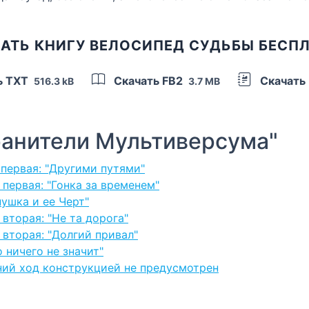
АТЬ КНИГУ ВЕЛОСИПЕД СУДЬБЫ БЕСП
ь TXT
Скачать FB2
Скачать
516.3 kB
3.7 MB
анители Мультиверсума"
ь первая: "Другими путями"
 первая: "Гонка за временем"
нушка и ее Черт"
 вторая: "Не та дорога"
ь вторая: "Долгий привал"
о ничего не значит"
адний ход конструкцией не предусмотрен