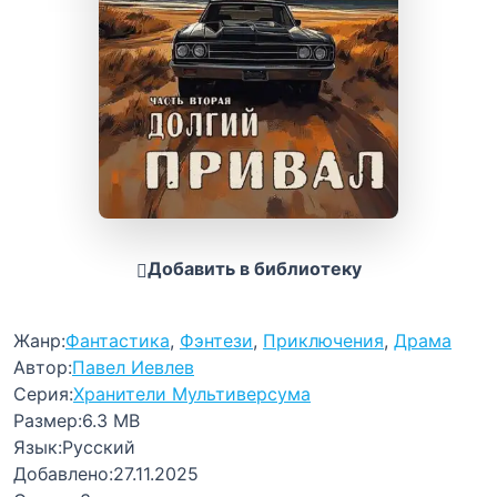
Добавить в библиотеку
Жанр:
Фантастика
,
Фэнтези
,
Приключения
,
Драма
Автор:
Павел Иевлев
Серия:
Хранители Мультиверсума
Размер:
6.3 MB
Язык:
Русский
Добавлено:
27.11.2025