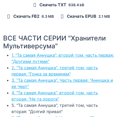
Скачать TXT
638.4 kB
Скачать FB2
Скачать EPUB
6.3 MB
2.1 MB
ВСЕ ЧАСТИ СЕРИИ "Хранители
Мультиверсума"
1. "Та самая Аннушка", второй том, часть первая:
"Другими путями"
2. "Та самая Аннушка", третий том, часть
первая: "Гонка за временем"
3. "Та самая Аннушка". Часть первая: "Аннушка и
ее Черт"
4. "Та самая Аннушка", второй том, часть
вторая: "Не та дорога"
5. "Та самая Аннушка", третий том, часть
вторая: "Долгий привал"