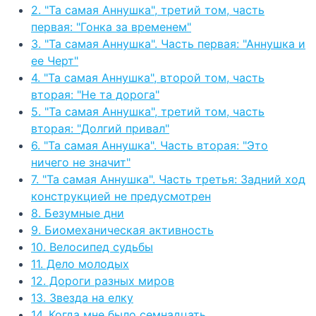
2. "Та самая Аннушка", третий том, часть
первая: "Гонка за временем"
3. "Та самая Аннушка". Часть первая: "Аннушка и
ее Черт"
4. "Та самая Аннушка", второй том, часть
вторая: "Не та дорога"
5. "Та самая Аннушка", третий том, часть
вторая: "Долгий привал"
6. "Та самая Аннушка". Часть вторая: "Это
ничего не значит"
7. "Та самая Аннушка". Часть третья: Задний ход
конструкцией не предусмотрен
8. Безумные дни
9. Биомеханическая активность
10. Велосипед судьбы
11. Дело молодых
12. Дороги разных миров
13. Звезда на елку
14. Когда мне было семнадцать