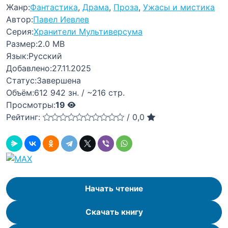
Жанр:
Фантастика
,
Драма
,
Проза
,
Ужасы и мистика
Автор:
Павел Иевлев
Серия:
Хранители Мультиверсума
Размер:
2.0 MB
Язык:
Русский
Добавлено:
27.11.2025
Статус:
Завершена
Объём:
612 942 зн. / ~216 стр.
Просмотры:
19
Рейтинг:
/
0,0
Начать чтение
Скачать книгу