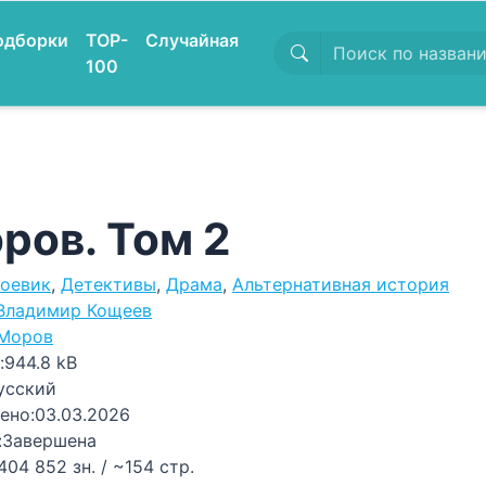
одборки
TOP-
Случайная
100
ров. Том 2
оевик
,
Детективы
,
Драма
,
Альтернативная история
Владимир Кощеев
Моров
:
944.8 kB
усский
ено:
03.03.2026
:
Завершена
404 852 зн. / ~154 стр.