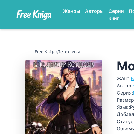
Жанры
Авторы
Серии
П
книг
Free Kniga
/
Детективы
Мо
Жанр:
Б
Автор:
Серия:
Размер
Язык:
Р
Добавл
Статус
Объём: