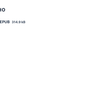
НО
 EPUB
314.9 kB