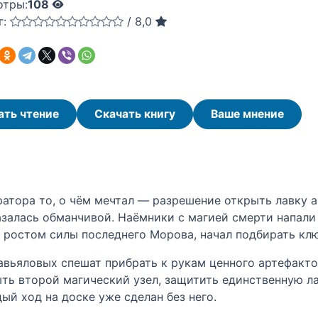
отры:
108
г:
/
8,0
ать чтение
Скачать книгу
Ваше мнение
тора то, о чём мечтал — разрешение открыть лавку а
залась обманчивой. Наёмники с магией смерти напали н
ростом силы последнего Морова, начал подбирать ключ
вьяловых спешат прибрать к рукам ценного артефакт
ь второй магический узел, защитить единственную лав
ый ход на доске уже сделан без него.