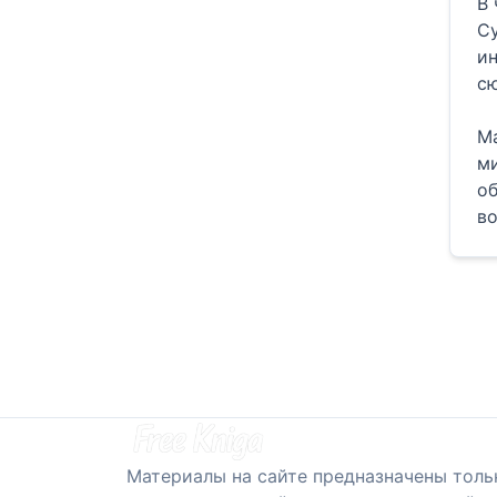
В 
Су
ин
с
Ма
ми
об
во
Материалы на сайте предназначены толь