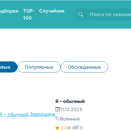
одборки
TOP-
Случайная
100
овые
Популярные
Обсуждаемые
Я – обычный
11.12.2025
Завершена
Военные
0.0
9
0