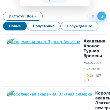
Статус:
Все
Новые
Популярные
Обсуждаемые
ЗАВЕРШЕНА
Академия
Хронос.
Турнир
Времени
03.07.2026
Фэнтези
0.0
107
0
ЗАВЕРШЕНА
Корол
академ
Элитн
семер