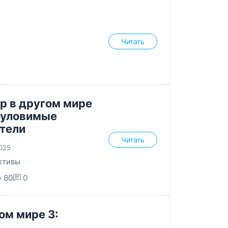
Читать
р в другом мире
еуловимые
тели
Читать
2025
ктивы
80
0
ом мире 3: