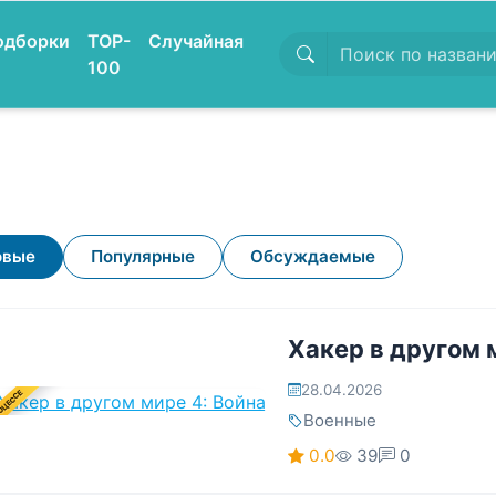
одборки
TOP-
Случайная
100
овые
Популярные
Обсуждаемые
Хакер в другом 
28.04.2026
ОЦЕССЕ
Военные
0.0
39
0