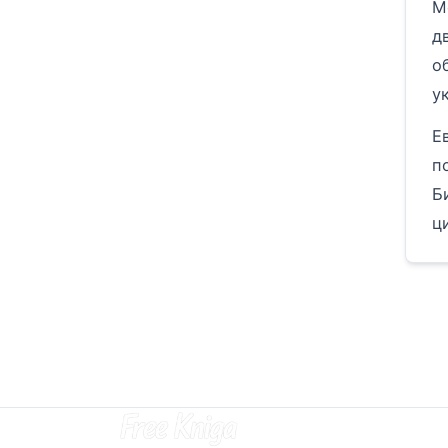
М
д
о
у
Е
п
Б
ц