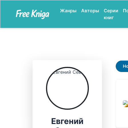
Жанры
Авторы
Серии
П
книг
Н
В ПР
Евгений