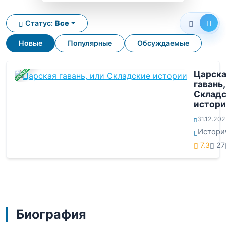
Статус:
Все
Новые
Популярные
Обсуждаемые
ЗАВЕРШЕНА
Царск
гавань,
Складс
истор
31.12.20
Истори
7.3
27
Биография