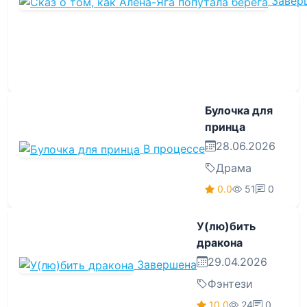
Завер
Булочка для
принца
28.06.2026
В процессе
Драма
0.0
51
0
У(лю)бить
дракона
29.04.2026
Завершена
Фэнтези
10.0
24
0