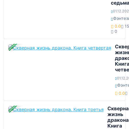
седьм
01.12.20
Фэнтез
0.0
1
0
ЗАВЕРШЕНА
Скве
жизн
драко
Книг
четв
01.12.
Фэнт
0.0
ЗАВЕРШЕНА
Скверна
жизнь
дракона
Книга