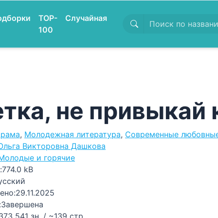
одборки
TOP-
Случайная
100
тка, не привыкай 
рама
,
Молодежная литература
,
Современные любовны
Ольга Викторовна Дашкова
Молодые и горячие
:
774.0 kB
усский
ено:
29.11.2025
:
Завершена
373 541 зн. / ~139 стр.