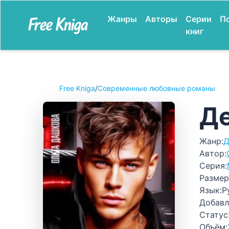
Жанры
Авторы
Серии
П
книг
Free Kniga
/
Современные любовные романы
Де
Жанр:
Д
Автор:
Серия:
Размер
Язык:
Р
Добавл
Статус
Объём: