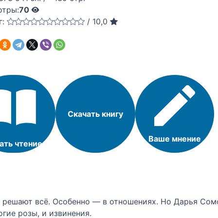
отры:
70
г:
/
10,0
Скачать книгу
Ваше мнение
ать чтение
 решают всё. Особенно — в отношениях. Но Дарья Сомо
гие розы, и извинения.