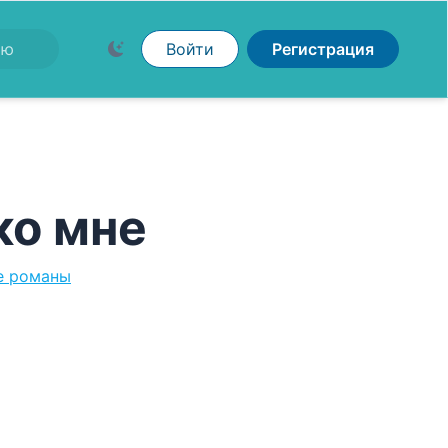
Войти
Регистрация
ко мне
е романы