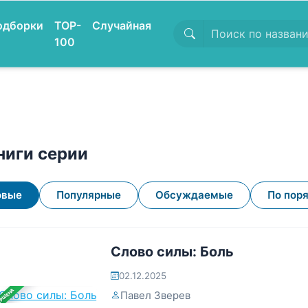
одборки
TOP-
Случайная
100
ниги серии
овые
Популярные
Обсуждаемые
По пор
Слово силы: Боль
02.12.2025
ЕРШЕНА
Павел Зверев