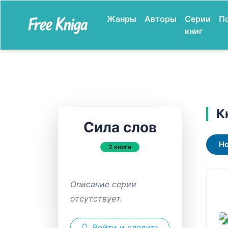
Жанры
Авторы
Серии
П
книг
К
Сила слов
Н
2 книги
Описание серии
отсутствует.
ЗАВ
Войти и следить