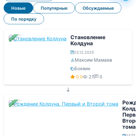
Новые
Популярные
Обсуждаемые
По порядку
ЗАВЕРШЕНА
Становление
Колдуна
03.12.2025
Максим Мамаев
Боевик
0.0
27
0
ЗАВЕРШЕНА
Рожд
Колд
Перв
Втор
тома
03.12