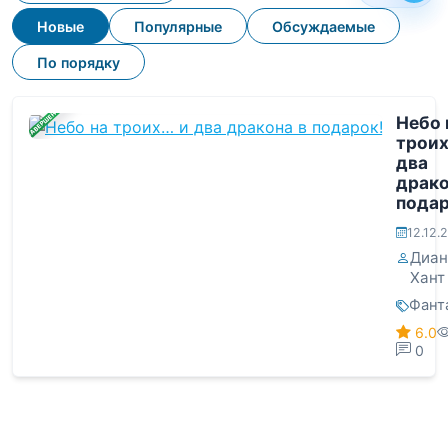
Новые
Популярные
Обсуждаемые
По порядку
ЗАВЕРШЕНА
Небо 
троих
два
драко
подар
12.12.
Диан
Хант
Фант
6.0
0