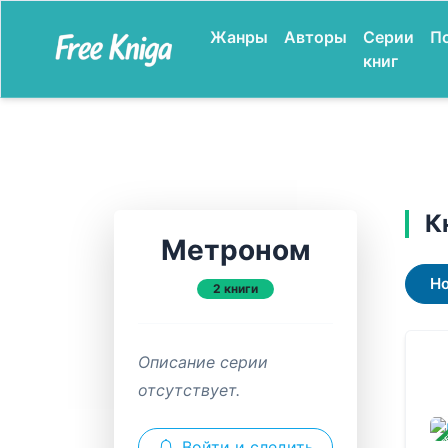
Жанры
Авторы
Серии
П
книг
К
Метроном
Н
2 книги
Описание серии
отсутствует.
ЗАВ
Войти и следить