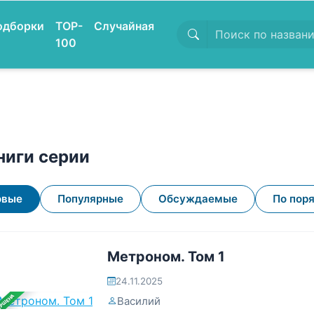
одборки
TOP-
Случайная
100
ниги серии
овые
Популярные
Обсуждаемые
По пор
Метроном. Том 1
24.11.2025
ЕРШЕНА
Василий