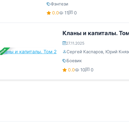
Фэнтези
0.0
11
0
Кланы и капиталы. Том
27.11.2025
ЕРШЕНА
Сергей Каспаров
,
Юрий Княз
Боевик
0.0
10
0