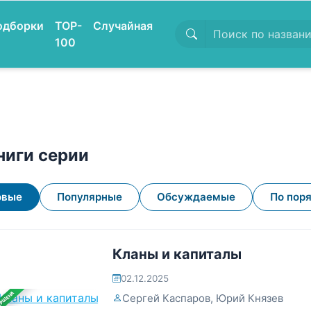
одборки
TOP-
Случайная
100
ниги серии
овые
Популярные
Обсуждаемые
По пор
Кланы и капиталы
02.12.2025
ЕРШЕНА
Сергей Каспаров
,
Юрий Князев