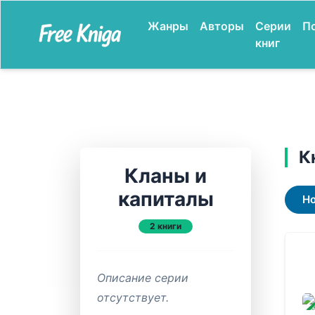
Жанры
Авторы
Серии
П
книг
К
Кланы и
капиталы
Н
2 книги
Описание серии
отсутствует.
ЗАВ