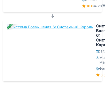
10.0
23
ЗАВЕРШЕНА
Сис
Воз
6:
Сис
Кор
03.1
Ма
Ма
Фэ
0.