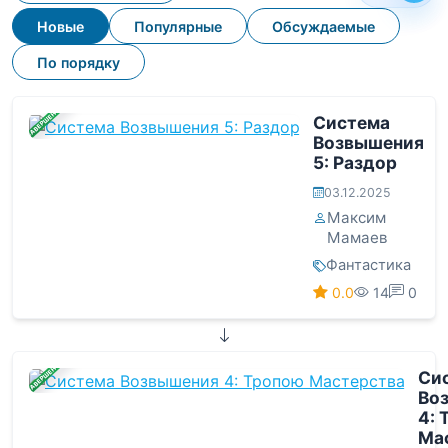
Новые
Популярные
Обсуждаемые
По порядку
ЗАВЕРШЕНА
Система
Возвышения
5: Раздор
03.12.2025
Максим
Мамаев
Фантастика
0.0
14
0
ЗАВЕРШЕНА
Си
Во
4: 
Ма