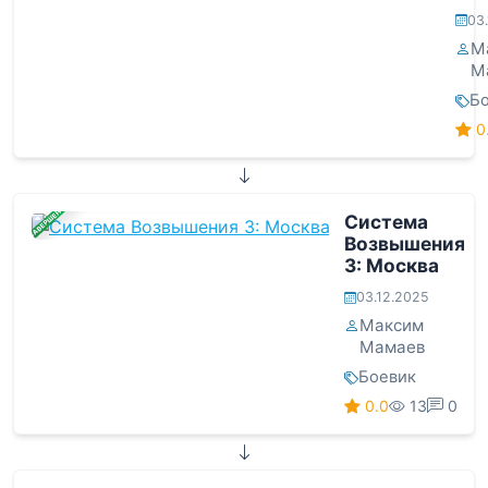
03
М
М
Б
0
ЗАВЕРШЕНА
Система
Возвышения
3: Москва
03.12.2025
Максим
Мамаев
Боевик
0.0
13
0