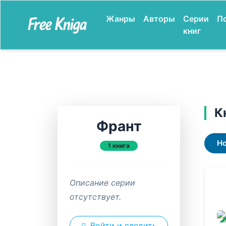
Жанры
Авторы
Серии
П
книг
К
Франт
Н
1 книга
Описание серии
отсутствует.
ЗАВ
Войти и следить