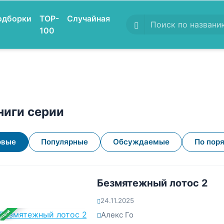
одборки
TOP-
Случайная
100
ниги серии
овые
Популярные
Обсуждаемые
По пор
Безмятежный лотос 2
24.11.2025
ЕРШЕНА
Алекс Го