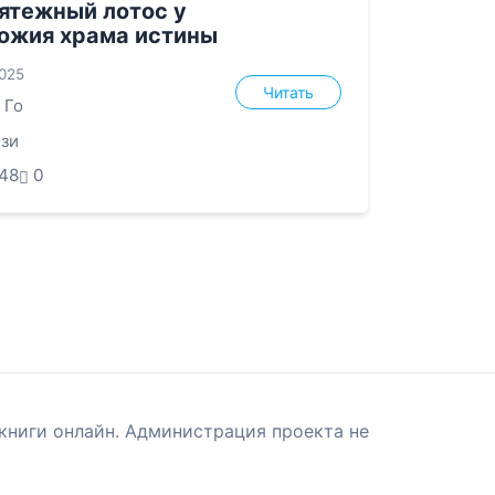
ятежный лотос у
ожия храма истины
2025
Читать
 Го
зи
48
0
книги онлайн. Администрация проекта не