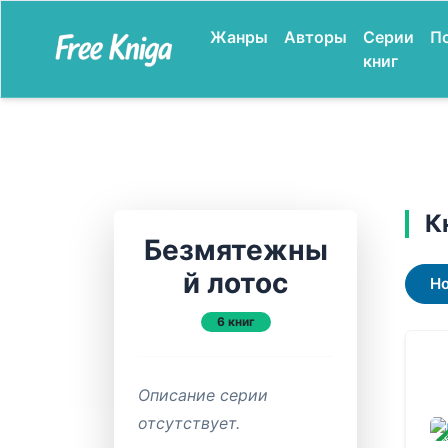
Жанры
Авторы
Серии
П
книг
К
Безмятежны
й лотос
Н
6 книг
Описание серии
отсутствует.
ЗАВ