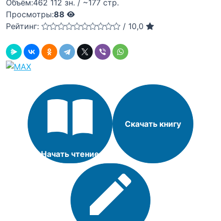
Объём:
462 112 зн. / ~177 стр.
Просмотры:
88
Рейтинг:
/
10,0
Скачать книгу
Начать чтение