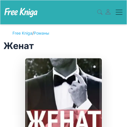
Free Kniga
/
Романы
Женат