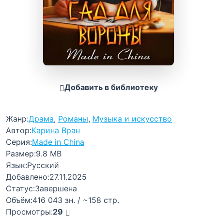
Добавить в библиотеку
Жанр:
Драма
,
Романы
,
Музыка и искусство
Автор:
Карина Вран
Серия:
Made in China
Размер:
9.8 MB
Язык:
Русский
Добавлено:
27.11.2025
Статус:
Завершена
Объём:
416 043 зн. / ~158 стр.
Просмотры:
29