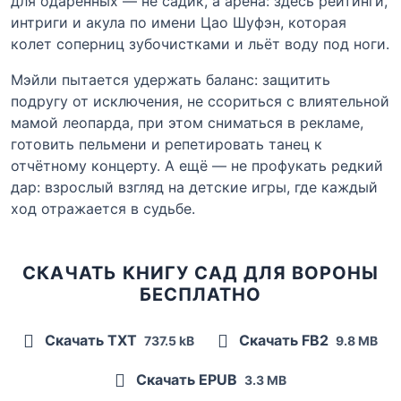
для одарённых — не садик, а арена: здесь рейтинги,
интриги и акула по имени Цао Шуфэн, которая
колет соперниц зубочистками и льёт воду под ноги.
Мэйли пытается удержать баланс: защитить
подругу от исключения, не ссориться с влиятельной
мамой леопарда, при этом сниматься в рекламе,
готовить пельмени и репетировать танец к
отчётному концерту. А ещё — не профукать редкий
дар: взрослый взгляд на детские игры, где каждый
ход отражается в судьбе.
СКАЧАТЬ КНИГУ САД ДЛЯ ВОРОНЫ
БЕСПЛАТНО
Скачать TXT
Скачать FB2
737.5 kB
9.8 MB
Скачать EPUB
3.3 MB