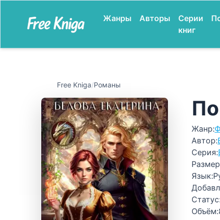
Жанры
Авторы
Серии
П
книг
Free Kniga
/
Романы
По
Жанр:
Ф
Автор:
Серия:
Размер
Язык:
Р
Добавл
Статус
Объём: