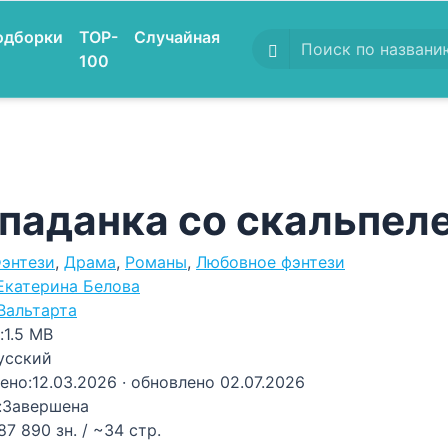
одборки
TOP-
Случайная
100
паданка со скальпел
энтези
,
Драма
,
Романы
,
Любовное фэнтези
Екатерина Белова
Вальтарта
:
1.5 MB
усский
ено:
12.03.2026
· обновлено 02.07.2026
:
Завершена
87 890 зн. / ~34 стр.