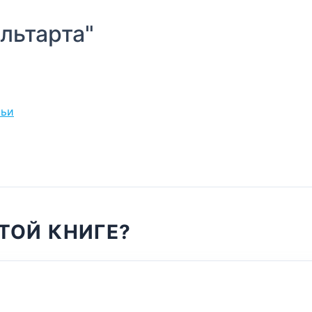
льтарта"
ньи
ТОЙ КНИГЕ?