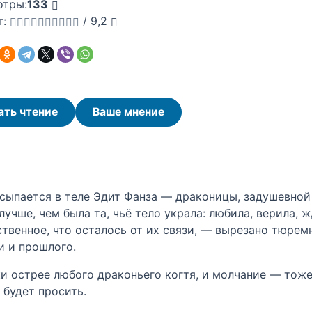
отры:
133
г:
/
9,2
ать чтение
Ваше мнение
сыпается в теле Эдит Фанза — драконицы, задушевной
учше, чем была та, чьё тело украла: любила, верила, ж
ственное, что осталось от их связи, — вырезано тюрем
и и прошлого.
и острее любого драконьего когтя, и молчание — тоже 
 будет просить.