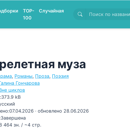
одборки
TOP-
Случайная
100
релетная муза
рама
,
Романы
,
Проза
,
Поэзия
Галина Гончарова
Вне циклов
:
373.9 kB
усский
ено:
07.04.2026
· обновлено 28.06.2026
:
Завершена
8 464 зн. / ~4 стр.