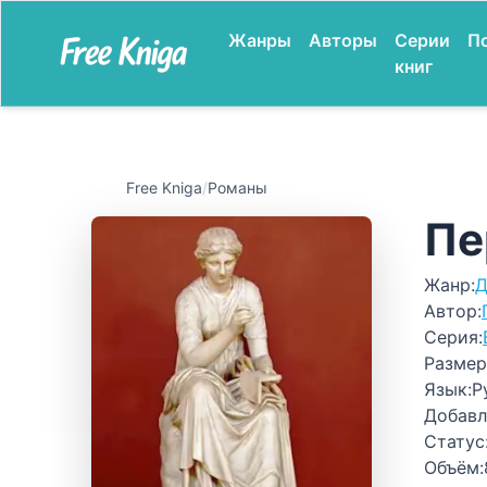
Жанры
Авторы
Серии
П
книг
Free Kniga
/
Романы
Пе
Жанр:
Д
Автор:
Серия:
Размер
Язык:
Р
Добавл
Статус
Объём: