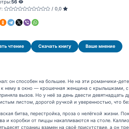
отры:
56
г:
/
0,0
ать чтение
Скачать книгу
Ваше мнение
ал: он способен на большее. Не на эти романчики-дет
о к нему в окно — крошечная женщина с крылышками, 
приняла вызов. Но у неё за день двести девятнадцать д
истым листом, дорогой ручкой и уверенностью, что без
вская битва, перестройка, проза о нелёгкой жизни. По
ива и коробки от пиццы накапливаются на столе. Каллио
тьдесят страниц взамен на своё присутствие, а он тре