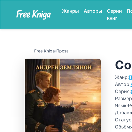
Жанры
Авторы
Серии
П
книг
Free Kniga
/
Проза
Со
Жанр:
П
Автор:
Серия:
Размер
Язык:
Р
Добавл
Статус
Объём: