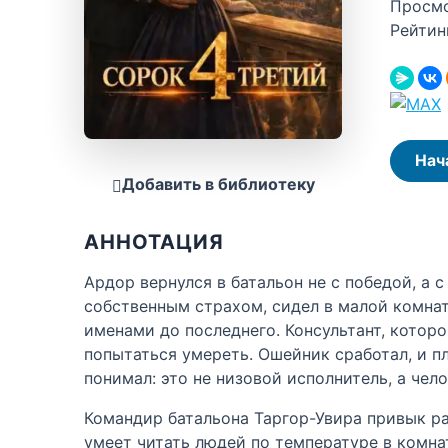
Просм
Рейтин
Нач
Добавить в библиотеку
АННОТАЦИЯ
Ардор вернулся в батальон не с победой, а
собственным страхом, сидел в малой комнат
именами до последнего. Консультант, которо
попытаться умереть. Ошейник сработал, и пл
понимал: это не низовой исполнитель, а чел
Командир батальона Таргор-Увира привык ра
умеет читать людей по температуре в комнат