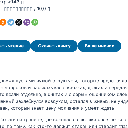
отры:
143
г:
/
10,0
ать чтение
Скачать книгу
Ваше мнение
 с двумя кусками чужой структуры, которые предстояло
е допросов и рассказывал о кабаках, долгах и передач
го везли отдельно, в бинтах и с серым ошейником блок
енный захлебнулся воздухом, остался в живых, не уйдя
овек, который знает цену молчания и умеет ждать.
ботать на границе, где военная логистика сплетается 
е, по тому, как кто-то держит стакан или отводит гла