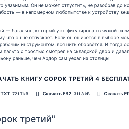
го уязвимым. Он не может отпустить, не разобрав до к
лабость — в непомерном любопытстве к устройству веще
ной — батальон, который уже фигурировал в чужой схем
ому что он не отпускает. Если он ошибётся в выборе мо
рабочим инструментом, вся нить оборвётся. И тогда о
м пальто с тростью смотрел на складской двор и давал
льону раньше, чем Ардор сам уехал из столицы.
АЧАТЬ КНИГУ СОРОК ТРЕТИЙ 4 БЕСПЛА
 TXT
Скачать FB2
Скачать E
721.7 kB
311.3 kB
рок третий"