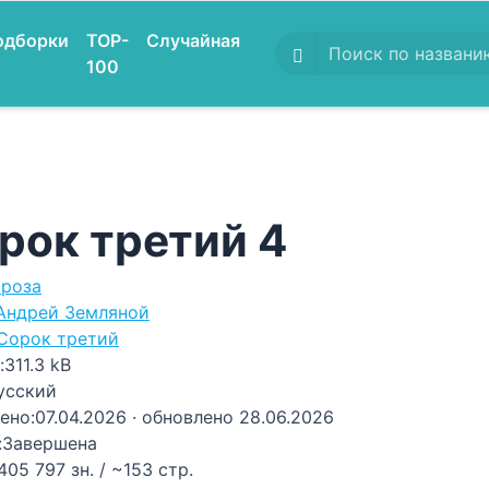
одборки
TOP-
Случайная
100
рок третий 4
роза
Андрей Земляной
Сорок третий
:
311.3 kB
усский
ено:
07.04.2026
· обновлено 28.06.2026
:
Завершена
405 797 зн. / ~153 стр.