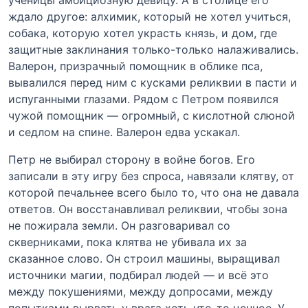
ждало другое: алхимик, который не хотел учиться,
собака, которую хотел украсть князь, и дом, где
защитные заклинания только-только налаживались.
Валерон, призрачный помощник в облике пса,
вывалился перед ним с кусками реликвии в пасти и
испуганными глазами. Рядом с Петром появился
чужой помощник — огромный, с кислотной слюной
и седлом на спине. Валерон едва ускакал.
Петр не выбирал сторону в войне богов. Его
записали в эту игру без спроса, навязали клятву, от
которой печальнее всего было то, что она не давала
ответов. Он восстанавливал реликвии, чтобы зона
не пожирала земли. Он разговаривал со
скверниками, пока клятва не убивала их за
сказанное слово. Он строил машины, выращивал
источники магии, подбирал людей — и всё это
между покушениями, между допросами, между
попытками вырвать у врага хоть что-то ценное. У