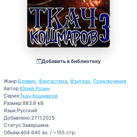
Добавить в библиотеку
Жанр:
Боевик
,
Фантастика
,
Фэнтези
,
Приключения
Автор:
Юрий Розин
Серия:
Ткач Кошмаров
Размер:
883.8 kB
Язык:
Русский
Добавлено:
27.11.2025
Статус:
Завершена
Объём:
404 640 зн. / ~155 стр.