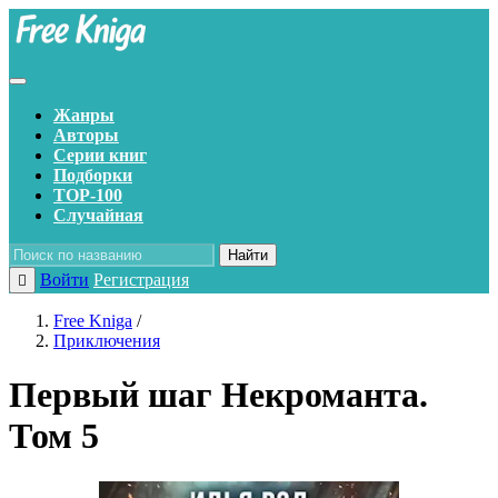
Жанры
Авторы
Серии книг
Подборки
TOP-100
Случайная
Найти
Войти
Регистрация
Free Kniga
/
Приключения
Первый шаг Некроманта.
Том 5