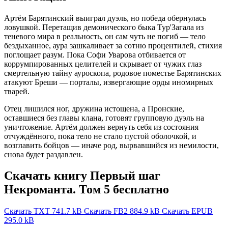
Артём Барятинский выиграл дуэль, но победа обернулась
ловушкой. Перетащив демонического быка Тур'Загала из
теневого мира в реальность, он сам чуть не погиб — тело
бездыханное, аура зашкаливает за сотню процентилей, стихия
поглощает разум. Пока Софи Уварова отбивается от
коррумпированных целителей и скрывает от чужих глаз
смертельную тайну ауроскопа, родовое поместье Барятинских
атакуют Бреши — порталы, извергающие орды иномирных
тварей.
Отец лишился ног, дружина истощена, а Пронские,
оставшиеся без главы клана, готовят групповую дуэль на
уничтожение. Артём должен вернуть себя из состояния
отчуждённого, пока тело не стало пустой оболочкой, и
возглавить бойцов — иначе род, вырвавшийся из немилости,
снова будет раздавлен.
Скачать книгу Первый шаг
Некроманта. Том 5 бесплатно
Скачать TXT
741.7 kB
Скачать FB2
884.9 kB
Скачать EPUB
295.0 kB