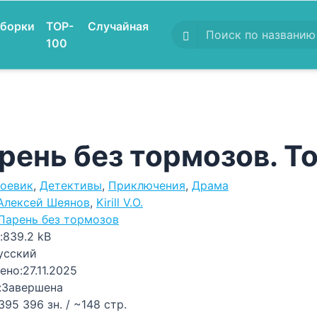
борки
TOP-
Случайная
100
рень без тормозов. Т
оевик
,
Детективы
,
Приключения
,
Драма
Алексей Шеянов
,
Kirill V.O.
Парень без тормозов
:
839.2 kB
усский
ено:
27.11.2025
:
Завершена
395 396 зн. / ~148 стр.