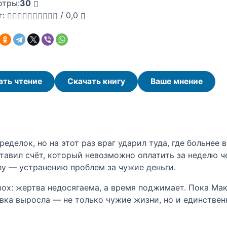
отры:
30
г:
/
0,0
ать чтение
Скачать книгу
Ваше мнение
делок, но на этот раз враг ударил туда, где больнее 
тавил счёт, который невозможно оплатить за неделю ч
лу — устранению проблем за чужие деньги.
вох: жертва недосягаема, а время поджимает. Пока Ма
авка выросла — не только чужие жизни, но и единстве