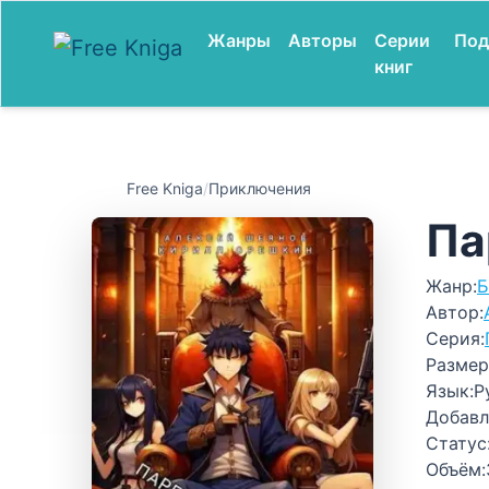
Жанры
Авторы
Серии
Под
книг
Free Kniga
/
Приключения
Па
Жанр:
Б
Автор:
Серия:
Размер
Язык:
Р
Добавл
Статус
Объём: