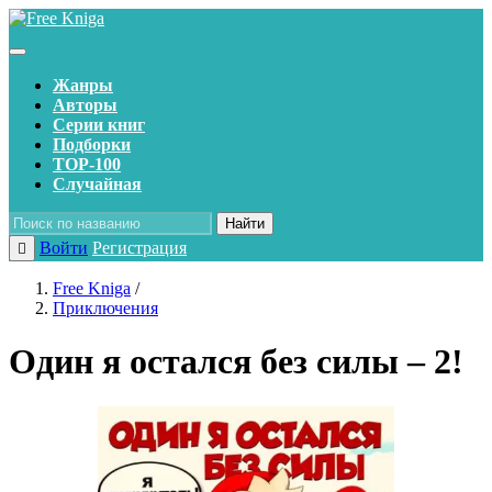
Жанры
Авторы
Серии книг
Подборки
TOP-100
Случайная
Найти
Войти
Регистрация
Free Kniga
/
Приключения
Один я остался без силы – 2!