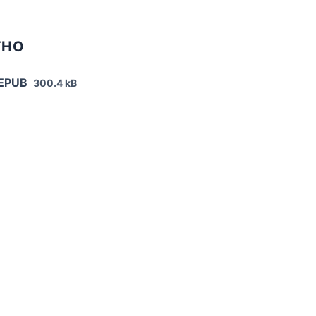
ТНО
 EPUB
300.4 kB