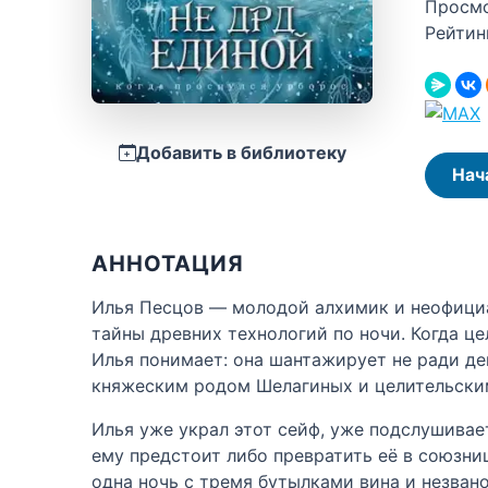
Просм
Рейтин
Добавить в библиотеку
Нач
АННОТАЦИЯ
Илья Песцов — молодой алхимик и неофициа
тайны древних технологий по ночи. Когда ц
Илья понимает: она шантажирует не ради ден
княжеским родом Шелагиных и целительским
Илья уже украл этот сейф, уже подслушивае
ему предстоит либо превратить её в союзниц
одна ночь с тремя бутылками вина и незвано