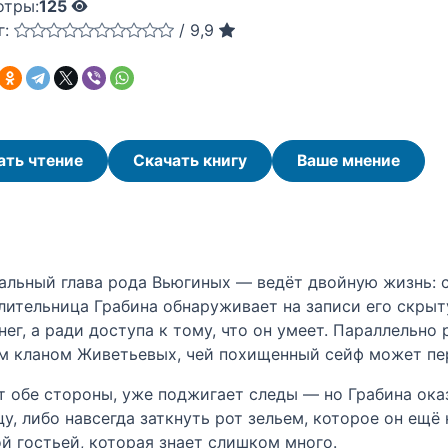
отры:
125
г:
/
9,9
ать чтение
Скачать книгу
Ваше мнение
льный глава рода Вьюгиных — ведёт двойную жизнь: с
елительница Грабина обнаруживает на записи его скрыт
ег, а ради доступа к тому, что он умеет. Параллельно
 кланом Живетьевых, чей похищенный сейф может пер
т обе стороны, уже поджигает следы — но Грабина оказ
у, либо навсегда заткнуть рот зельем, которое он ещё
й гостьей, которая знает слишком много.