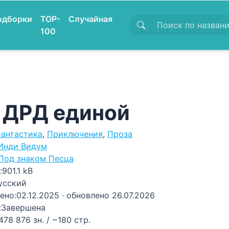
одборки
TOP-
Случайная
100
 ДРД единой
антастика
,
Приключения
,
Проза
Инди Видум
Под знаком Песца
:
901.1 kB
усский
ено:
02.12.2025
· обновлено 26.07.2026
:
Завершена
478 876 зн. / ~180 стр.