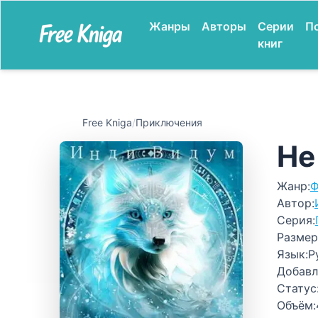
Жанры
Авторы
Серии
П
книг
Free Kniga
/
Приключения
Не
Жанр:
Ф
Автор:
Серия:
Размер
Язык:
Р
Добавл
Статус
Объём: