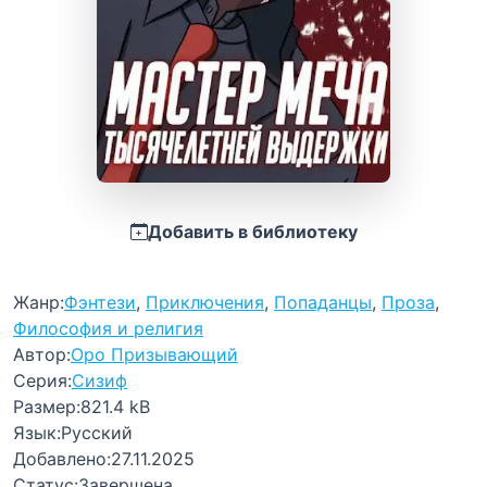
Добавить в библиотеку
Жанр:
Фэнтези
,
Приключения
,
Попаданцы
,
Проза
,
Философия и религия
Автор:
Оро Призывающий
Серия:
Сизиф
Размер:
821.4 kB
Язык:
Русский
Добавлено:
27.11.2025
Статус:
Завершена