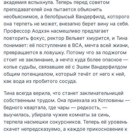
академия вспыхнула. Теперь перед советом
преподавателей она пытается объяснить
необъяснимое, а белобрысый Вандерфилд, которого
она терпеть не может, внезапно берет вину на себя.
Профессор Аодхэн насмешливо предлагает
повторить фокус, ректор Вельвет хмурится, и Тина
понимает: её поступление в ВСА, мечта всей жизни,
превращается в ловушку. Потому что за поджогом
стоит не заклинание, а нечто куда более опасное —
копье судьбы, связавшее её с Эшем Вандерфилдом
общим потенциалом, который течёт от него к ней,
как вода из пробитого сосуда.
Тина всегда верила, что станет заклинательницей
собственным трудом. Она приехала из Котловины —
бедного квартала, где чары — редкость, —
выучилась, убирала чужие комнаты за синь,
терпела насмешки сокурсников. Теперь её уровень
скачет непредсказуемо, а каждое прикосновение к