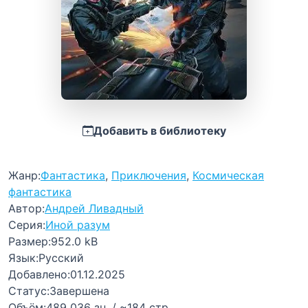
Добавить в библиотеку
Жанр:
Фантастика
,
Приключения
,
Космическая
фантастика
Автор:
Андрей Ливадный
Серия:
Иной разум
Размер:
952.0 kB
Язык:
Русский
Добавлено:
01.12.2025
Статус:
Завершена
Объём:
489 036 зн. / ~184 стр.