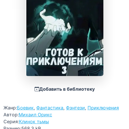
Добавить в библиотеку
Жанр:
Боевик
,
Фантастика
,
Фэнтези
,
Приключения
Автор:
Михаил Орикс
Серия:
Клинок тьмы
Размер:
568.3 kB