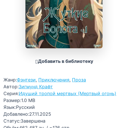
Добавить в библиотеку
Жанр:
Фэнтези
,
Приключения
,
Проза
Автор:
Зигмунд Крафт
Серия:
Идущий тропой мертвых (Мертвый огонь)
Размер:
1.0 MB
Язык:
Русский
Добавлено:
27.11.2025
Статус:
Завершена
Объём:
462 487 зн. / ~176 стр.