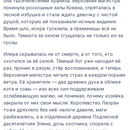
она тысячелетиями хранила. Верховная магистра
покинула роскошные залы Ковена, спряталась в
лесной избушке и стала ждать девочку с чистой
душой, которую ей показывали ночные видения.
Время шло, искра тускнела, а преемницы всё не
было. Темнота за окном сгущалась не только из-за
грозы.
Илира скрывалась не от смерти, а от того, кто
охотился за её силой. Тёмный бог уже находил её
раз, проник в разум, стёр воспоминания, и теперь
Верховная магистра читала страх в каждом порыве
ветра. Её хранители — два древних духа в облике
кота и совы — изо всех сил поддерживали
ослабевающую магию, не понимая, почему хозяйка
закрыла от них свои мысли. Королевство Лаоран
тоже дряхлело без неё: налоги давили, маги
разбежались, а в отдалённой деревне Подлесной
десятилетняя Элина, дочь охотника, спорила с