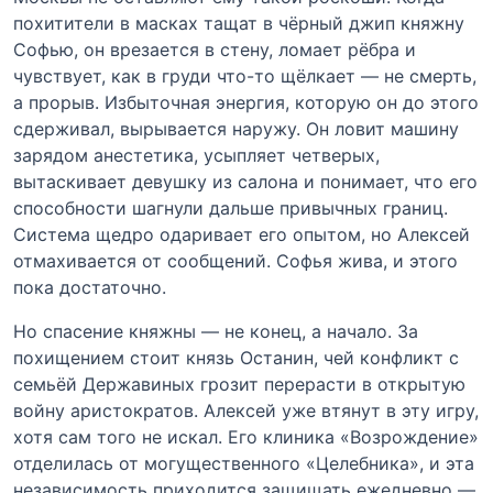
похитители в масках тащат в чёрный джип княжну
Софью, он врезается в стену, ломает рёбра и
чувствует, как в груди что-то щёлкает — не смерть,
а прорыв. Избыточная энергия, которую он до этого
сдерживал, вырывается наружу. Он ловит машину
зарядом анестетика, усыпляет четверых,
вытаскивает девушку из салона и понимает, что его
способности шагнули дальше привычных границ.
Система щедро одаривает его опытом, но Алексей
отмахивается от сообщений. Софья жива, и этого
пока достаточно.
Но спасение княжны — не конец, а начало. За
похищением стоит князь Останин, чей конфликт с
семьёй Державиных грозит перерасти в открытую
войну аристократов. Алексей уже втянут в эту игру,
хотя сам того не искал. Его клиника «Возрождение»
отделилась от могущественного «Целебника», и эта
независимость приходится защищать ежедневно —