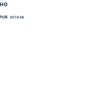
ТНО
EPUB
307.6 kB