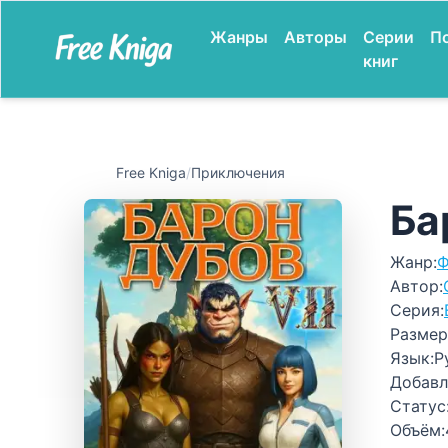
Жанры
Авторы
Серии
П
книг
Free Kniga
/
Приключения
Ба
Жанр:
Ф
Автор:
Серия:
Размер
Язык:
Р
Добавл
Статус
Объём: