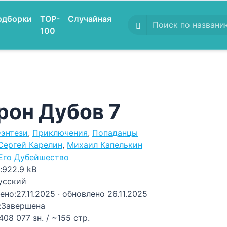
одборки
TOP-
Случайная
100
рон Дубов 7
энтези
,
Приключения
,
Попаданцы
Сергей Карелин
,
Михаил Капелькин
Его Дубейшество
:
922.9 kB
усский
ено:
27.11.2025
· обновлено 26.11.2025
:
Завершена
408 077 зн. / ~155 стр.