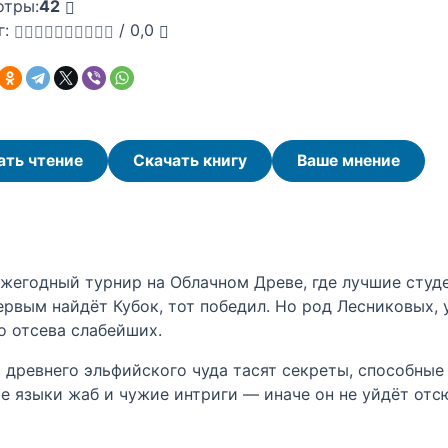
отры:
42
г:
/
0,0
ать чтение
Скачать книгу
Ваше мнение
жегодный турнир на Облачном Древе, где лучшие сту
первым найдёт Кубок, тот победил. Но род Лесниковых,
 отсева слабейших.
и древнего эльфийского чуда тасят секреты, способные
е языки жаб и чужие интриги — иначе он не уйдёт отсю