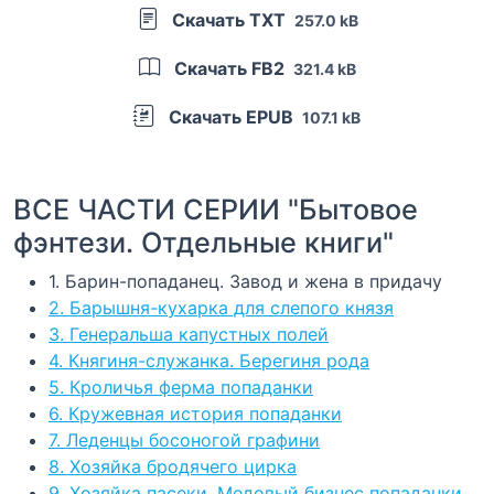
Скачать TXT
257.0 kB
Скачать FB2
321.4 kB
Скачать EPUB
107.1 kB
ВСЕ ЧАСТИ СЕРИИ "Бытовое
фэнтези. Отдельные книги"
1. Барин-попаданец. Завод и жена в придачу
2. Барышня-кухарка для слепого князя
3. Генеральша капустных полей
4. Княгиня-служанка. Берегиня рода
5. Кроличья ферма попаданки
6. Кружевная история попаданки
7. Леденцы босоногой графини
8. Хозяйка бродячего цирка
9. Хозяйка пасеки. Медовый бизнес попаданки